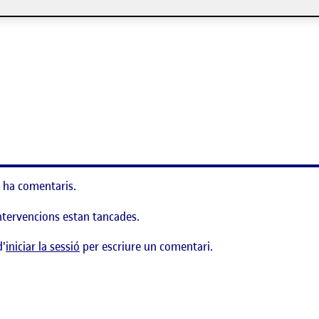
 ha comentaris.
ntervencions estan tancades.
d'
iniciar la sessió
per escriure un comentari.