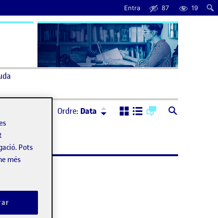
Entra
87
19
uda
Ordre:
Descendent
Ordre:
Data
les
t
gació. Pots
-ne més
rar