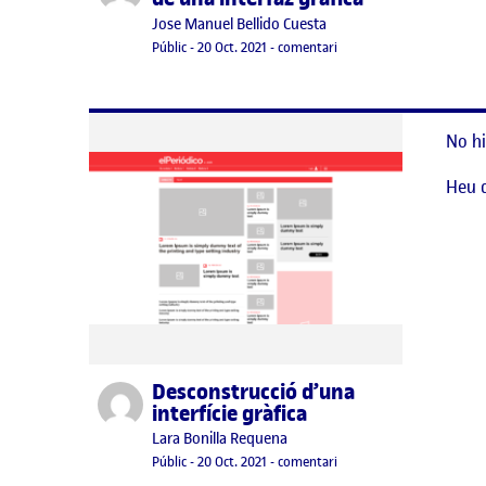
Publicat per
Jose Manuel Bellido Cuesta
Visibilitat:
Data de publicació
20 octubre, 2021 9:51 pm
el PEC 01. Deconstrucción 
Públic
-
20 Oct. 2021
-
comentari
No hi
Heu 
Desconstrucció d’una
Publicat per
interfície gràfica
Publicat per
Lara Bonilla Requena
Visibilitat:
Data de publicació
el Desconstrucció d’una int
Públic
-
20 Oct. 2021
-
comentari