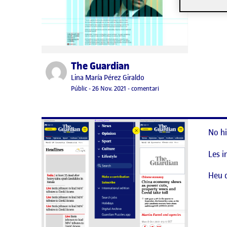
The Guardian
Publicat per
Publicat per
Lina María Pérez Giraldo
Visibilitat:
Data de publicació
26 novembre, 2021 5:24 am
el The Guardian
Públic
-
26 Nov. 2021
-
comentari
No hi
Les i
Heu 