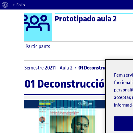
Quant al WordPress
+ Folio
Logo Ágora
Prototipado aula 2
Saltar al contingut
Participants
Semestre 20211 - Aula 2
01 Deconstrucción de una i
Fem serv
01 Deconstrucción de u
funcionali
personali
acceptar, 
No hi
informaci
Heu 