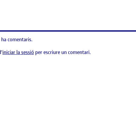
de una interfaz gráfica
 ha comentaris.
d'
iniciar la sessió
per escriure un comentari.
erfície gràfica