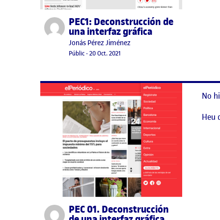
PEC1: Deconstrucción de
Publicat per
una interfaz gráfica
Publicat per
Jonás Pérez Jiménez
Visibilitat:
Data de publicació
Públic
-
20 Oct. 2021
No hi
Heu 
PEC 01. Deconstrucción
Publicat per
de una interfaz gráfica