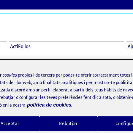
ActiFolios
Aj
nterfaz gráfica
ir
cookies
pròpies i de tercers per poder-te oferir correctament totes 
na interfaz gráfica
tats del lloc web, amb finalitats analítiques i per mostrar-te publicita
tzada d'acord amb un perfil elaborat a partir dels teus hàbits de nave
rebutjar o configurar les teves preferències fent clic a sota, o obtenir
 ha comentaris.
ó en la nostra
política de cookies.
d'
iniciar la sessió
per escriure un comentari.
Acceptar
Rebutjar
Configu