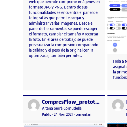
web que permite comprimir imágenes en
formato JPG y PNG. Dentro de sus
funcionalidades se encuentra el panel de
fotografías que permite cargar y
administrar varias imágenes. Desde el
panel de herramientas se puede escoger
el formato, cambiar el tamaño y recortar
la foto. En el área de trabajo se puede
previsualizar la compresión comparando
la calidad y el peso de la original con la
optimizada, también permite…
Hola a t
asignatu
la prim
funcion
CompresFlow_prototipado
Publicat per
Publicat 
Publicat per
Aitana Serrà Cornudella
Visibilitat:
Data de publicació
24 novembre, 2021 11:05 am
el CompresFlow_proto
Públic
-
24 Nov. 2021
-
comentari