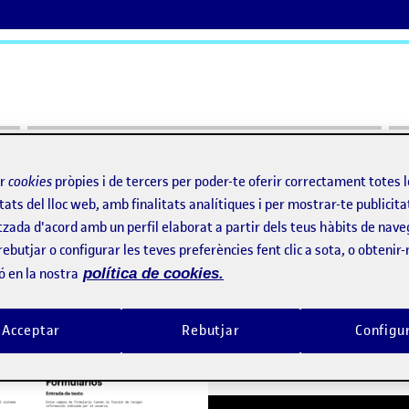
ActiFolios
Aj
ir
cookies
pròpies i de tercers per poder-te oferir correctament totes 
tats del lloc web, amb finalitats analítiques i per mostrar-te publicita
n de una interfaz gráfica (projecto 1/2)
tzada d'acord amb un perfil elaborat a partir dels teus hàbits de nave
ción de una interfaz gráfica
rebutjar o configurar les teves preferències fent clic a sota, o obtenir
ó en la nostra
política de cookies.
PEC 02 – Diseño y sistematización de una interfaz gráfica
per
Publicat per
Acceptar
Rebutjar
Configu
Publicat per
Publicat per
Jose Manuel Bellido Cuesta
Lara Bonilla Requena
Visibilitat:
Data de publicació
el PEC 02 – Diseño y sistematización de una interfaz 
Visibilitat:
Data de publicació
Públic
-
25 Nov. 2021
-
comentari
Públic
-
24 Nov. 2021
-
comen