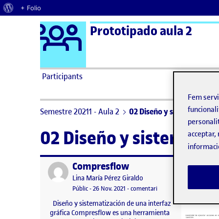
Quant al WordPress
+ Folio
Logo Ágora
Prototipado aula 2
Saltar al contingut
Participants
Fem serv
funcionali
Semestre 20211 - Aula 2
02 Diseño y sistematizació
personali
02 Diseño y sistematiza
acceptar, 
informaci
Compresflow
Publicat per
Publicat 
Publicat per
Lina María Pérez Giraldo
Visibilitat:
Data de publicació
26 novembre, 2021 5:26 am
el Compresflow
Públic
-
26 Nov. 2021
-
comentari
Diseño y sistematización de una interfaz
gráfica Compresflow es una herramienta