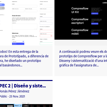
odos! En esta entrega de la
A continuació podreu veure els d
ra de Prototipado, a diferencia de
prototips de Compresflow per a l
era, he diseñado un prototipo
Disseny i sistematització d’una int
al basándonos…
gràfica de l’assignatura de…
PEC 2 | Diseño y sistematización de una interfaz gráfica
per
Publicat per
Jonás Pérez Jiménez
tipado
Visibilitat:
Data de publicació
23 novembre, 2021 1:19 pm
Públic
-
23 Nov. 2021