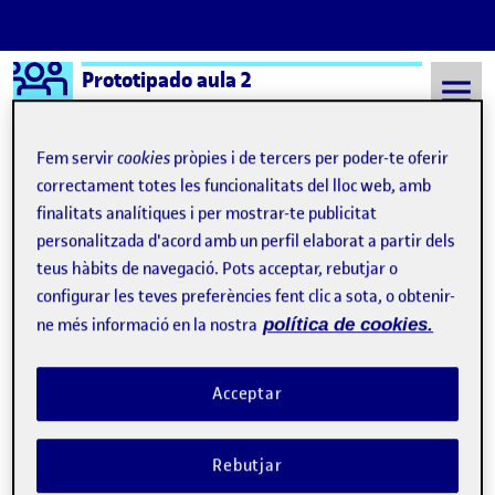
Logo Ágora
Prototipado aula 2
Saltar al contingut
Fem servir
cookies
pròpies i de tercers per poder-te oferir
correctament totes les funcionalitats del lloc web, amb
finalitats analítiques i per mostrar-te publicitat
Semestre 20211 - Aula 2
21 Desembre, 2021
personalitzada d'acord amb un perfil elaborat a partir dels
21 Desembre, 2021
teus hàbits de navegació. Pots acceptar, rebutjar o
configurar les teves preferències fent clic a sota, o obtenir-
ne més informació en la nostra
política de cookies.
PEC 03 – Diseño Centrado en el Usuario en los objetos cotidianos
Publicat per
Publicat per
Jose Manuel Bellido Cuesta
Visibilitat:
Data de publicació
el PEC 03 – Diseño Centrado en el Usu
Públic
-
21 Des. 2021
-
comentari
Acceptar
¡Hola! Os adjunto por aquí el dossier donde detallo el proceso de
diseño de la nueva interfaz para la cocina. Adicionalmente, añado
Rebutjar
el video explicativo del funcionamiento de la interfaz. 03 Diseño
Centrado en el Usuario en los objetos cotidianos …