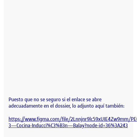
Puesto que no se seguro si el enlace se abre
adecuadamente en el dossier, lo adjunto aquí también:
https://www.figma.com/file/2Lnnjnr9lc59xUIE4Zw9mm/PE
3—Cocina-Inducci%C3%B3n—Balay?node-id=36%3A243