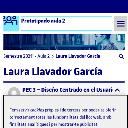
Logo Ágora
Prototipado aula 2
Saltar al contingut
Semestre 20211 - Aula 2
Laura Llavador García
Laura Llavador García
PEC 3 – Diseño Centrado en el Usuario en l
Publicat per
expa
Publicat per
Laura Llavador García
Visibilitat:
Data de publicació
19 desembre, 2021 4:24 pm
el PEC 3 – Diseño Centrado en el Usua
Públic
-
19 Des. 2021
-
comentari
Fem servir
cookies
pròpies i de tercers per poder-te oferir
correctament totes les funcionalitats del lloc web, amb
finalitats analítiques i per mostrar-te publicitat