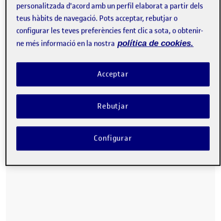
Hola!
personalitzada d'acord amb un perfil elaborat a partir dels
teus hàbits de navegació. Pots acceptar, rebutjar o
A continuación voy a mostrar el dossier explicativo del
configurar les teves preferències fent clic a sota, o obtenir-
proceso llevado a cabo para diseñar la cocina de
inducción.
ne més informació en la nostra
política de cookies.
Acceptar
Rebutjar
Configurar