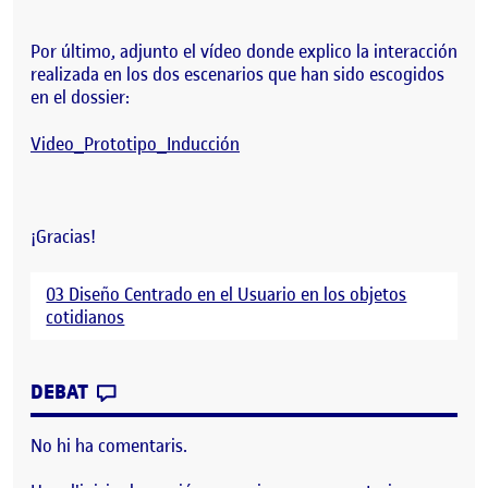
Por último, adjunto el vídeo donde explico la interacción
realizada en los dos escenarios que han sido escogidos
en el dossier:
Video_Prototipo_Inducción
¡Gracias!
03 Diseño Centrado en el Usuario en los objetos
cotidianos
CONTRIBUTION
0
EL PEC 3 – DISEÑO CENTRADO EN EL USU
DEBAT
No hi ha comentaris.