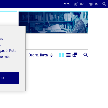
Entra
87
19
uda
les
t
gació. Pots
Ordre:
Descendent
Ordre:
Data
-ne més
rar