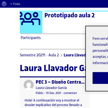
Quant al WordPress
+ Folio
Logo Ágora
Prototipado aula 2
Saltar al contingut
Participants
Fem serv
funcionali
personali
Semestre 20211 - Aula 2
Laura Llavador García
acceptar, 
informaci
Laura Llavador García
PEC 3 – Diseño Centrado en el Usuario en los objetos cotidianos
Publicat per
Publicat per
Laura Llavador García
Visibilitat:
Data de publicació
19 desembre, 2021 4:24 pm
el PEC 3 – Diseño Centra
Públic
-
19 Des. 2021
-
comentari
Hola! A continuación voy a mostrar el
dossier explicativo del proceso llevado a