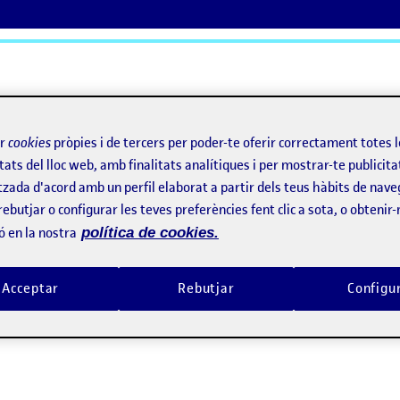
ActiFolios
Aj
ir
cookies
pròpies i de tercers per poder-te oferir correctament totes 
tats del lloc web, amb finalitats analítiques i per mostrar-te publicita
tzada d'acord amb un perfil elaborat a partir dels teus hàbits de nave
rebutjar o configurar les teves preferències fent clic a sota, o obtenir
ó en la nostra
política de cookies.
Acceptar
Rebutjar
Configu
do en el Usuario en los objetos cotidianos